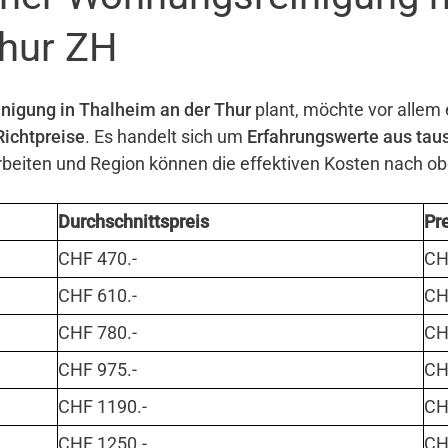
Thur ZH
nigung in Thalheim an der Thur
plant, möchte vor allem 
Richtpreise
. Es handelt sich um
Erfahrungswerte aus tau
eiten und Region können die effektiven Kosten nach o
Durchschnittspreis
Pr
CHF 470.-
CHF
CHF 610.-
CHF
CHF 780.-
CHF
CHF 975.-
CHF
CHF 1190.-
CHF
CHF 1250.-
CHF