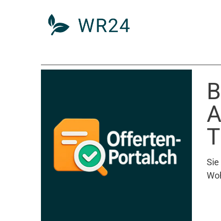
B
A
T
Sie
Woh