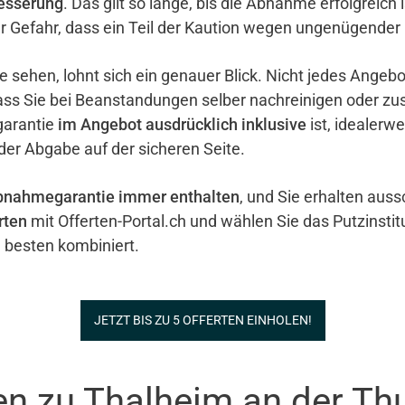
esserung
. Das gilt so lange, bis die Abnahme erfolgreich 
er Gefahr, dass ein Teil der Kaution wegen ungenügender
e sehen, lohnt sich ein genauer Blick. Nicht jedes Ange
ass Sie bei Beanstandungen selber nachreinigen oder zu
garantie
im Angebot ausdrücklich inklusive
ist, idealerw
 der Abgabe auf der sicheren Seite.
bnahmegarantie immer enthalten
, und Sie erhalten auss
rten
mit Offerten-Portal.ch und wählen Sie das Putzinstit
 besten kombiniert.
JETZT BIS ZU 5 OFFERTEN EINHOLEN!
en zu Thalheim an der Th