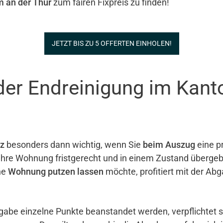
 an der Thur
zum fairen Fixpreis zu finden!
JETZT BIS ZU 5 OFFERTEN EINHOLEN!
der Endreinigung im Kant
z
besonders dann wichtig, wenn Sie
beim Auszug
eine pr
e ihre Wohnung fristgerecht und in einem Zustand überg
ne
Wohnung putzen lassen
möchte, profitiert mit der Ab
gabe einzelne Punkte beanstandet werden, verpflichtet 