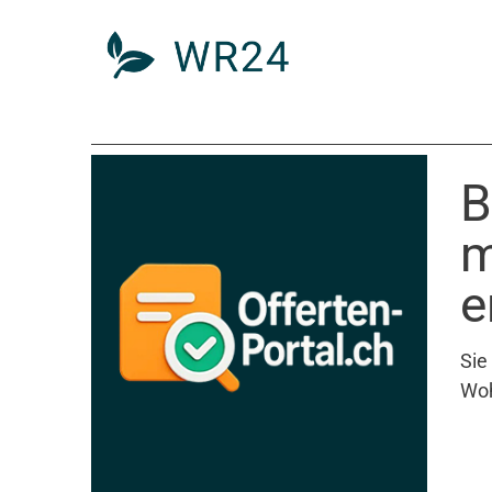
B
m
e
Sie
Woh