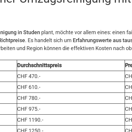
nigung in Studen
plant, möchte vor allem eines: einen fa
Richtpreise
. Es handelt sich um
Erfahrungswerte aus tau
eiten und Region können die effektiven Kosten nach o
Durchschnittspreis
Pr
CHF 470.-
CHF
CHF 610.-
CHF
CHF 780.-
CHF
CHF 975.-
CHF
CHF 1190.-
CHF
CHF 1250.-
CHF