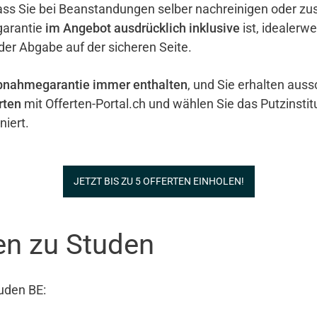
ass Sie bei Beanstandungen selber nachreinigen oder zu
garantie
im Angebot ausdrücklich inklusive
ist, idealerw
 der Abgabe auf der sicheren Seite.
bnahmegarantie immer enthalten
, und Sie erhalten auss
rten
mit Offerten-Portal.ch und wählen Sie das Putzinstit
iert.
JETZT BIS ZU 5 OFFERTEN EINHOLEN!
en zu Studen
uden BE: