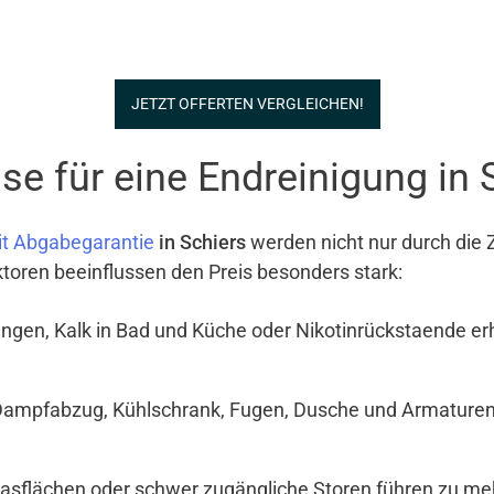
JETZT OFFERTEN VERGLEICHEN!
e für eine Endreinigung in 
t Abgabegarantie
in Schiers
werden nicht nur durch die 
ktoren beeinflussen den Preis besonders stark:
ngen, Kalk in Bad und Küche oder Nikotinrückstaende e
Dampfabzug, Kühlschrank, Fugen, Dusche und Armaturen si
Glasflächen oder schwer zugängliche Storen führen zu meh