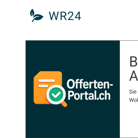
B
A
Sie
Woh