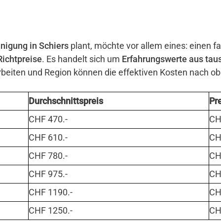
nigung in Schiers
plant, möchte vor allem eines: einen fa
Richtpreise
. Es handelt sich um
Erfahrungswerte aus tau
eiten und Region können die effektiven Kosten nach o
Durchschnittspreis
Pr
CHF 470.-
CHF
CHF 610.-
CHF
CHF 780.-
CHF
CHF 975.-
CHF
CHF 1190.-
CHF
CHF 1250.-
CHF