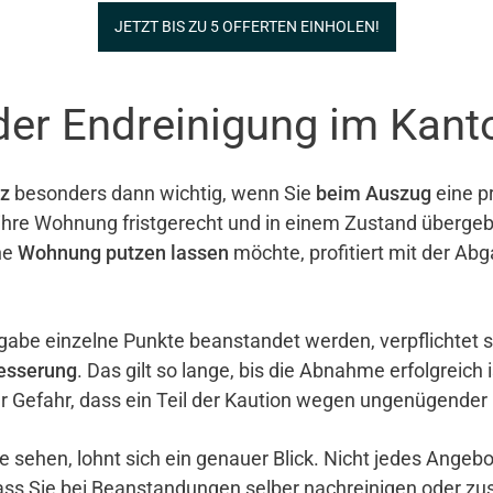
JETZT BIS ZU 5 OFFERTEN EINHOLEN!
der Endreinigung im Kant
z
besonders dann wichtig, wenn Sie
beim Auszug
eine pr
e ihre Wohnung fristgerecht und in einem Zustand überg
ne
Wohnung putzen lassen
möchte, profitiert mit der Ab
gabe einzelne Punkte beanstandet werden, verpflichtet 
esserung
. Das gilt so lange, bis die Abnahme erfolgreich 
er Gefahr, dass ein Teil der Kaution wegen ungenügender
e sehen, lohnt sich ein genauer Blick. Nicht jedes Ange
ass Sie bei Beanstandungen selber nachreinigen oder zu