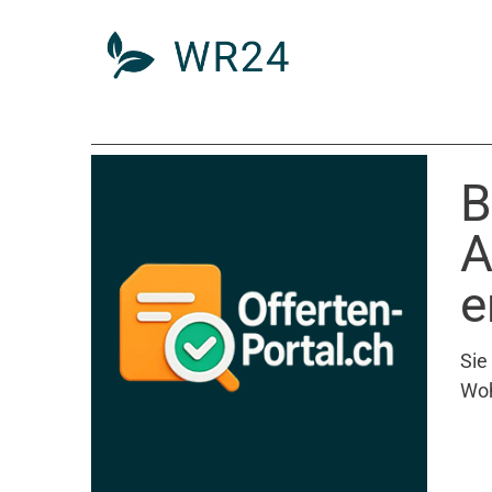
B
A
e
Sie
Woh