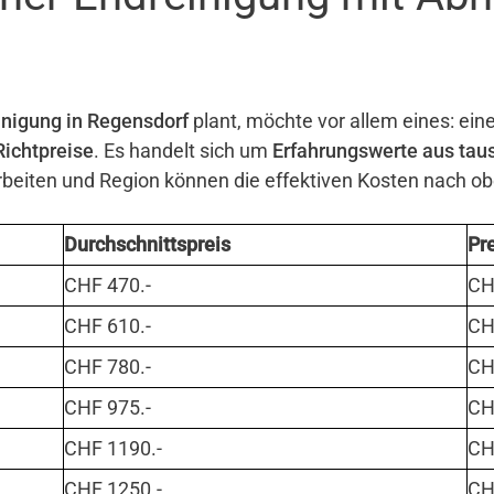
nigung in Regensdorf
plant, möchte vor allem eines: eine
Richtpreise
. Es handelt sich um
Erfahrungswerte aus tau
eiten und Region können die effektiven Kosten nach o
Durchschnittspreis
Pr
CHF 470.-
CHF
CHF 610.-
CHF
CHF 780.-
CHF
CHF 975.-
CHF
CHF 1190.-
CHF
CHF 1250.-
CHF