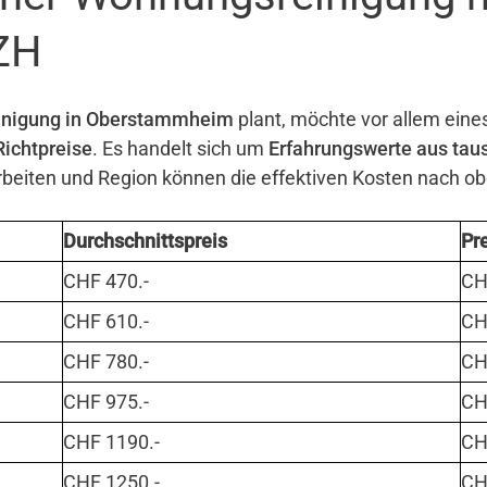
ZH
nigung in Oberstammheim
plant, möchte vor allem eines
Richtpreise
. Es handelt sich um
Erfahrungswerte aus tau
eiten und Region können die effektiven Kosten nach o
Durchschnittspreis
Pr
CHF 470.-
CHF
CHF 610.-
CHF
CHF 780.-
CHF
CHF 975.-
CHF
CHF 1190.-
CHF
CHF 1250.-
CHF