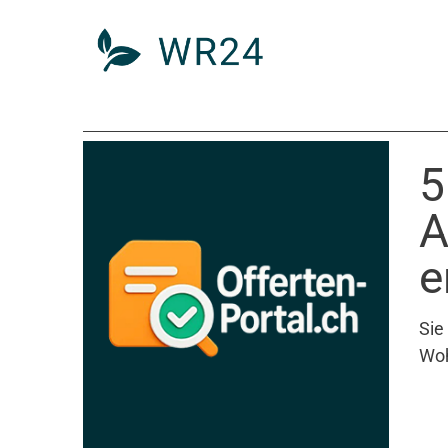
5
A
e
Sie
Woh