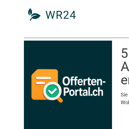
5
A
e
Sie
Woh