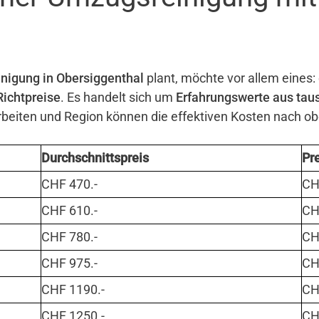
nigung in Obersiggenthal
plant, möchte vor allem eines: 
Richtpreise
. Es handelt sich um
Erfahrungswerte aus tau
eiten und Region können die effektiven Kosten nach o
Durchschnittspreis
Pr
CHF 470.-
CHF
CHF 610.-
CHF
CHF 780.-
CHF
CHF 975.-
CHF
CHF 1190.-
CHF
CHF 1250.-
CHF