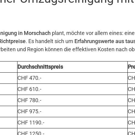
nigung in Morschach
plant, möchte vor allem eines: eine
Richtpreise
. Es handelt sich um
Erfahrungswerte aus tau
eiten und Region können die effektiven Kosten nach o
Durchschnittspreis
Pr
CHF 470.-
CHF
CHF 610.-
CHF
CHF 780.-
CHF
CHF 975.-
CHF
CHF 1190.-
CHF
CHF 1250.-
CHF