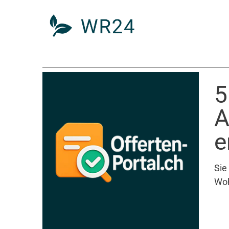
5
A
e
Sie
Woh