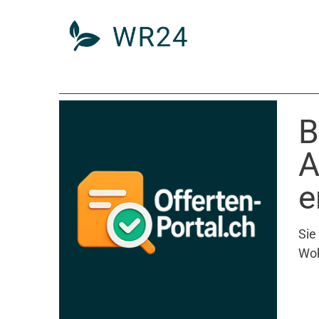
B
A
e
Sie
Woh