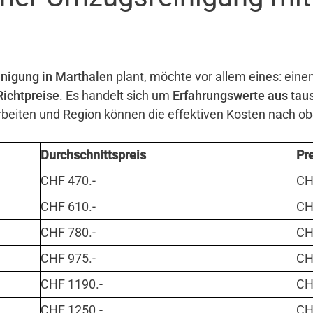
nigung in Marthalen
plant, möchte vor allem eines: einen
Richtpreise
. Es handelt sich um
Erfahrungswerte aus tau
eiten und Region können die effektiven Kosten nach o
Durchschnittspreis
Pr
CHF 470.-
CHF
CHF 610.-
CHF
CHF 780.-
CHF
CHF 975.-
CHF
CHF 1190.-
CHF
CHF 1250.-
CHF