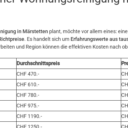
nigung in Märstetten
plant, möchte vor allem eines: eine
Richtpreise
. Es handelt sich um
Erfahrungswerte aus tau
eiten und Region können die effektiven Kosten nach o
Durchschnittspreis
Pr
CHF 470.-
CHF
CHF 610.-
CHF
CHF 780.-
CHF
CHF 975.-
CHF
CHF 1190.-
CHF
CHF 1250.-
CHF