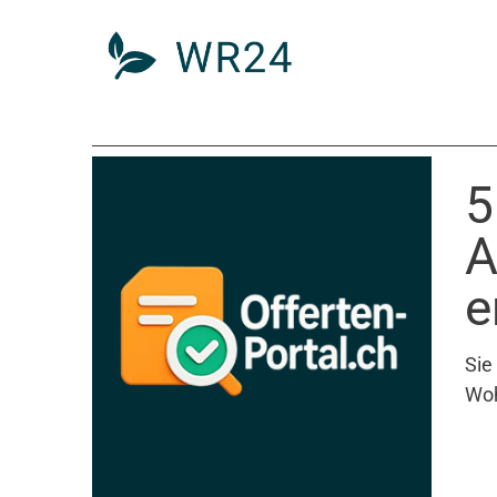
5
A
e
Sie
Woh