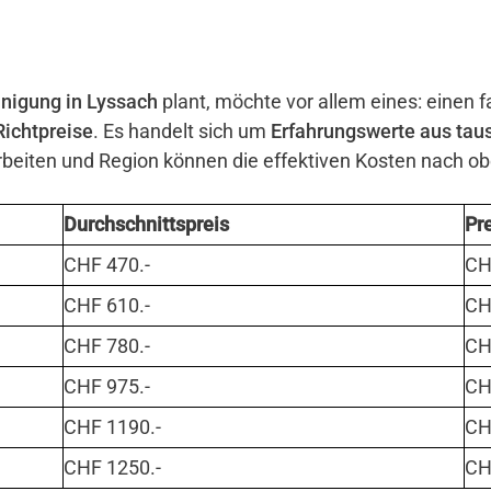
nigung in Lyssach
plant, möchte vor allem eines: einen f
Richtpreise
. Es handelt sich um
Erfahrungswerte aus tau
eiten und Region können die effektiven Kosten nach o
Durchschnittspreis
Pr
CHF 470.-
CHF
CHF 610.-
CHF
CHF 780.-
CHF
CHF 975.-
CHF
CHF 1190.-
CHF
CHF 1250.-
CHF