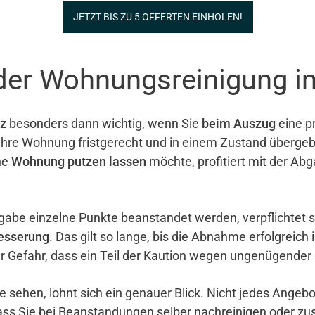
JETZT BIS ZU 5 OFFERTEN EINHOLEN!
 der Wohnungsreinigung i
z
besonders dann wichtig, wenn Sie
beim Auszug
eine pr
e ihre Wohnung fristgerecht und in einem Zustand überg
ne
Wohnung putzen lassen
möchte, profitiert mit der Ab
gabe einzelne Punkte beanstandet werden, verpflichtet 
esserung
. Das gilt so lange, bis die Abnahme erfolgreich 
er Gefahr, dass ein Teil der Kaution wegen ungenügender
e sehen, lohnt sich ein genauer Blick. Nicht jedes Ange
ass Sie bei Beanstandungen selber nachreinigen oder zu