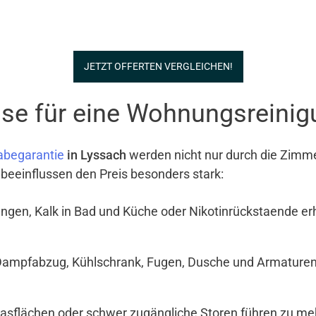
JETZT OFFERTEN VERGLEICHEN!
se für eine Wohnungsreinig
abegarantie
in Lyssach
werden nicht nur durch die Zimme
 beeinflussen den Preis besonders stark:
ngen, Kalk in Bad und Küche oder Nikotinrückstaende e
Dampfabzug, Kühlschrank, Fugen, Dusche und Armaturen si
Glasflächen oder schwer zugängliche Storen führen zu meh