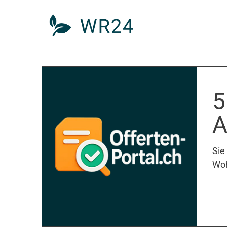
5
A
Sie
Woh