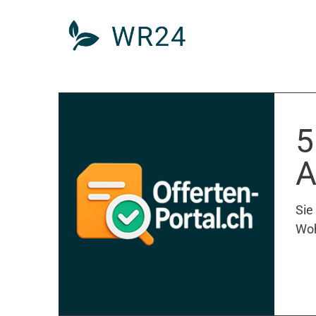
5
A
Sie
Woh