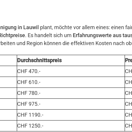
nigung in Lauwil
plant, möchte vor allem eines: einen fa
Richtpreise
. Es handelt sich um
Erfahrungswerte aus tau
eiten und Region können die effektiven Kosten nach o
Durchschnittspreis
Pr
CHF 470.-
CHF
CHF 610.-
CHF
CHF 780.-
CHF
CHF 975.-
CHF
CHF 1190.-
CHF
CHF 1250.-
CHF