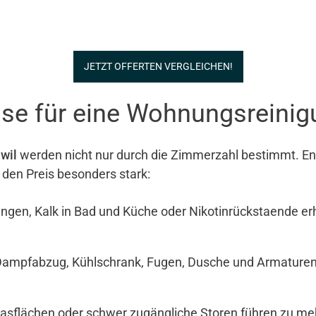
JETZT OFFERTEN VERGLEICHEN!
se für eine Wohnungsreinigu
wil
werden nicht nur durch die Zimmerzahl bestimmt. Ents
 den Preis besonders stark:
ngen, Kalk in Bad und Küche oder Nikotinrückstaende e
Dampfabzug, Kühlschrank, Fugen, Dusche und Armaturen si
Glasflächen oder schwer zugängliche Storen führen zu meh