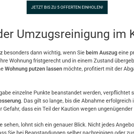
JETZT BIS ZU 5 OFFERTEN EINHOLEN!
der Umzugsreinigung im 
z
besonders dann wichtig, wenn Sie
beim Auszug
eine pr
e ihre Wohnung fristgerecht und in einem Zustand überg
ne
Wohnung putzen lassen
möchte, profitiert mit der Ab
gabe einzelne Punkte beanstandet werden, verpflichtet 
esserung
. Das gilt so lange, bis die Abnahme erfolgreich 
er Gefahr, dass ein Teil der Kaution wegen ungenügender
e sehen, lohnt sich ein genauer Blick. Nicht jedes Ange
ass Sie bei Beanstandungen selber nachreinigen oder zu