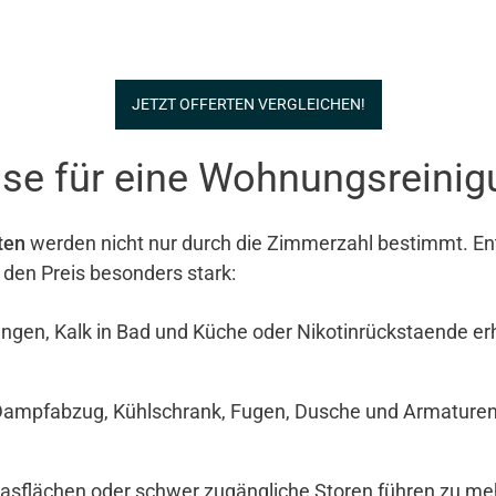
JETZT OFFERTEN VERGLEICHEN!
se für eine Wohnungsreinigu
ten
werden nicht nur durch die Zimmerzahl bestimmt. Ents
 den Preis besonders stark:
ngen, Kalk in Bad und Küche oder Nikotinrückstaende e
Dampfabzug, Kühlschrank, Fugen, Dusche und Armaturen si
Glasflächen oder schwer zugängliche Storen führen zu meh