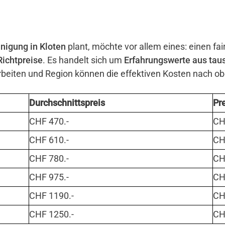
nigung in Kloten
plant, möchte vor allem eines: einen fai
Richtpreise
. Es handelt sich um
Erfahrungswerte aus tau
eiten und Region können die effektiven Kosten nach o
Durchschnittspreis
Pr
CHF 470.-
CHF
CHF 610.-
CHF
CHF 780.-
CHF
CHF 975.-
CHF
CHF 1190.-
CHF
CHF 1250.-
CHF