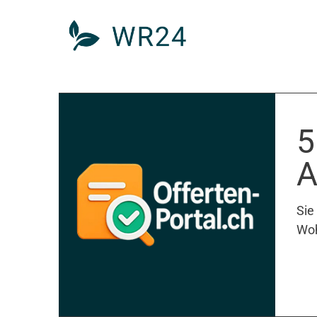
5
A
Sie
Woh