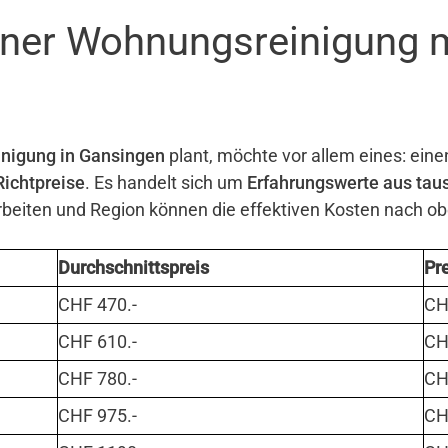
einer Wohnungsreinigung 
nigung in Gansingen
plant, möchte vor allem eines: eine
Richtpreise
. Es handelt sich um
Erfahrungswerte aus tau
eiten und Region können die effektiven Kosten nach o
Durchschnittspreis
Pr
CHF 470.-
CHF
CHF 610.-
CHF
CHF 780.-
CHF
CHF 975.-
CHF