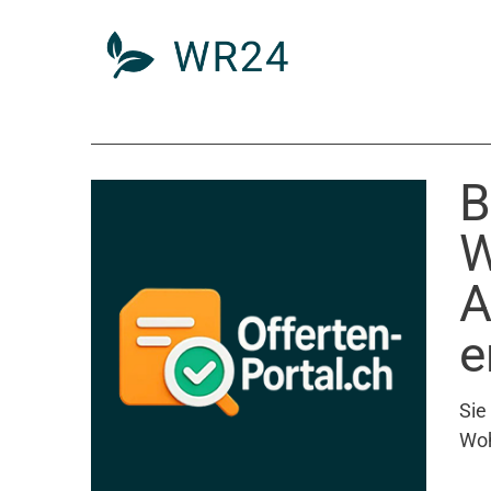
B
W
A
e
Sie
Woh