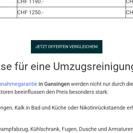
CHF 1190.-
CHF
CHF 1250.-
CHF
JETZT OFFERTEN VERGLEICHEN!
se für eine Umzugsreinigun
bnahmegarantie
in Gansingen
werden nicht nur durch di
ktoren beeinflussen den Preis besonders stark:
ngen, Kalk in Bad und Küche oder Nikotinrückstaende e
Dampfabzug, Kühlschrank, Fugen, Dusche und Armaturen si