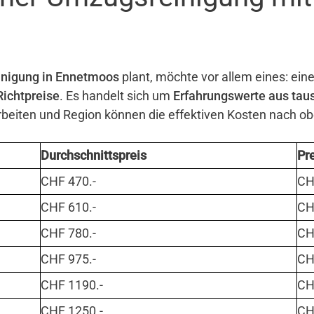
nigung in Ennetmoos
plant, möchte vor allem eines: eine
Richtpreise
. Es handelt sich um
Erfahrungswerte aus tau
eiten und Region können die effektiven Kosten nach o
Durchschnittspreis
Pr
CHF 470.-
CHF
CHF 610.-
CHF
CHF 780.-
CHF
CHF 975.-
CHF
CHF 1190.-
CHF
CHF 1250.-
CHF