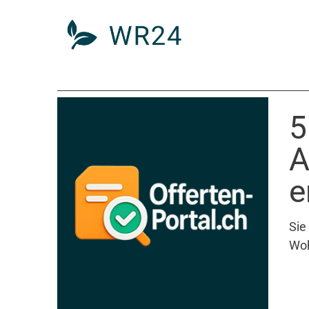
5
A
e
Sie
Woh