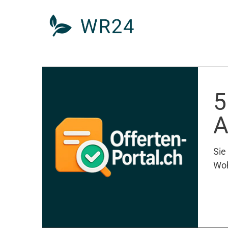
5
A
Sie
Woh