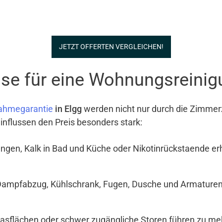
JETZT OFFERTEN VERGLEICHEN!
se für eine Wohnungsreinigu
ahmegarantie
in Elgg
werden nicht nur durch die Zimmerz
influssen den Preis besonders stark:
ngen, Kalk in Bad und Küche oder Nikotinrückstaende e
Dampfabzug, Kühlschrank, Fugen, Dusche und Armaturen si
Glasflächen oder schwer zugängliche Storen führen zu meh