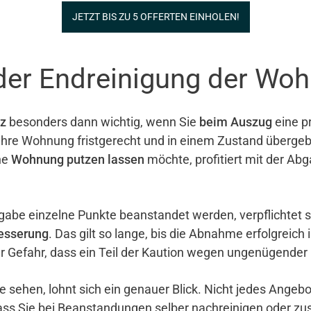
JETZT BIS ZU 5 OFFERTEN EINHOLEN!
der Endreinigung der Wo
z
besonders dann wichtig, wenn Sie
beim Auszug
eine pr
e ihre Wohnung fristgerecht und in einem Zustand überg
ne
Wohnung putzen lassen
möchte, profitiert mit der Ab
gabe einzelne Punkte beanstandet werden, verpflichtet 
esserung
. Das gilt so lange, bis die Abnahme erfolgreich 
er Gefahr, dass ein Teil der Kaution wegen ungenügender
e sehen, lohnt sich ein genauer Blick. Nicht jedes Ange
ass Sie bei Beanstandungen selber nachreinigen oder zu