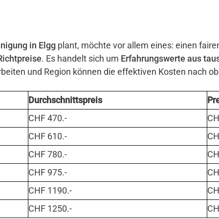
nigung in Elgg
plant, möchte vor allem eines: einen faire
Richtpreise
. Es handelt sich um
Erfahrungswerte aus tau
eiten und Region können die effektiven Kosten nach o
Durchschnittspreis
Pr
CHF 470.-
CHF
CHF 610.-
CHF
CHF 780.-
CHF
CHF 975.-
CHF
CHF 1190.-
CHF
CHF 1250.-
CHF