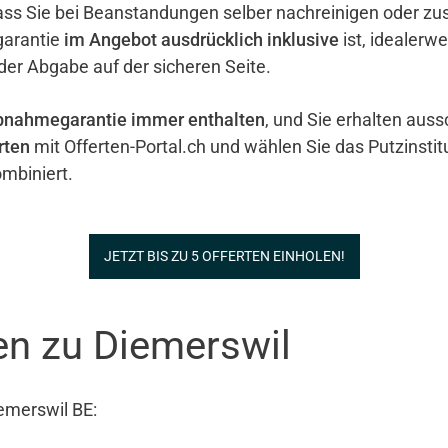
ass Sie bei Beanstandungen selber nachreinigen oder zu
garantie
im Angebot ausdrücklich inklusive
ist, idealerw
 der Abgabe auf der sicheren Seite.
bnahmegarantie immer enthalten
, und Sie erhalten auss
rten
mit Offerten-Portal.ch und wählen Sie das Putzinstit
mbiniert.
JETZT BIS ZU 5 OFFERTEN EINHOLEN!
en zu Diemerswil
emerswil BE: