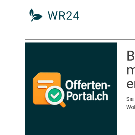
B
m
e
Sie
Woh