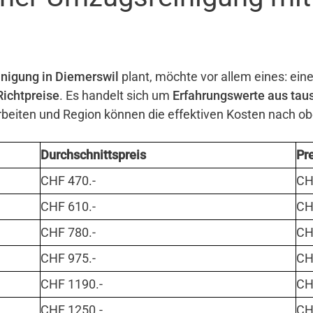
nigung in Diemerswil
plant, möchte vor allem eines: eine
Richtpreise
. Es handelt sich um
Erfahrungswerte aus tau
eiten und Region können die effektiven Kosten nach o
Durchschnittspreis
Pr
CHF 470.-
CHF
CHF 610.-
CHF
CHF 780.-
CHF
CHF 975.-
CHF
CHF 1190.-
CHF
CHF 1250.-
CHF