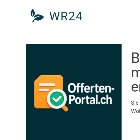
B
m
e
Sie
Woh