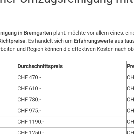
nigung in Bremgarten
plant, möchte vor allem eines: ein
Richtpreise
. Es handelt sich um
Erfahrungswerte aus tau
eiten und Region können die effektiven Kosten nach o
Durchschnittspreis
Pr
CHF 470.-
CHF
CHF 610.-
CHF
CHF 780.-
CHF
CHF 975.-
CHF
CHF 1190.-
CHF
CHF 1250.-
CHF