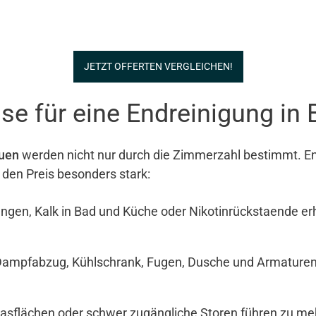
JETZT OFFERTEN VERGLEICHEN!
e für eine Endreinigung in 
auen
werden nicht nur durch die Zimmerzahl bestimmt. Ent
 den Preis besonders stark:
ngen, Kalk in Bad und Küche oder Nikotinrückstaende e
Dampfabzug, Kühlschrank, Fugen, Dusche und Armaturen si
Glasflächen oder schwer zugängliche Storen führen zu meh