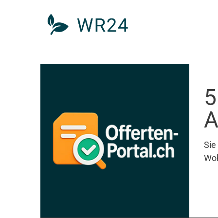
5
A
Sie
Woh