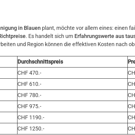
nigung in Blauen
plant, möchte vor allem eines: einen fa
Richtpreise
. Es handelt sich um
Erfahrungswerte aus tau
eiten und Region können die effektiven Kosten nach o
Durchschnittspreis
Pr
CHF 470.-
CHF
CHF 610.-
CHF
CHF 780.-
CHF
CHF 975.-
CHF
CHF 1190.-
CHF
CHF 1250.-
CHF