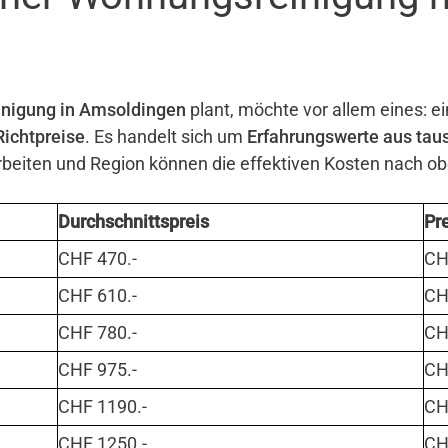
nigung in Amsoldingen
plant, möchte vor allem eines: ei
Richtpreise
. Es handelt sich um
Erfahrungswerte aus tau
eiten und Region können die effektiven Kosten nach o
Durchschnittspreis
Pr
CHF 470.-
CHF
CHF 610.-
CHF
CHF 780.-
CHF
CHF 975.-
CHF
CHF 1190.-
CHF
CHF 1250.-
CHF