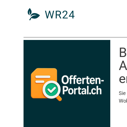
B
A
e
Sie
Woh